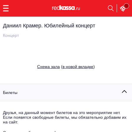
с
9:00
до
23:00
Даниил Крамер. Юбилейный концерт
Заказать
обратный
Концерт
звонок
Главная
Все события
Выбрать мероприятие
Инди
Cхема зала
(
в новой вкладке
)
Все события
Как купить
Электронная музыка
Rap, hip-hop, RnB
Билеты
Все события
Контакты
Панк
Поэтический вечер
Друзья, на данный момент билетов на это мероприятие нет.
Если появятся свободные билеты, мы обязательно добавим их
Все события
Выбрать другой город
Концерты на теплоходе
на сайт.
Опера