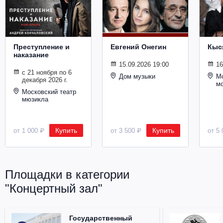
Металл
Преступление и
Евгений Онегин
Кыс
наказание
15.09.2026 19:00
16
с 21 ноября по 6
Дом музыки
Мо
декабря 2026 г.
м
Московский театр
мюзикла
Купить
Купить
от 1 000 ₽
от 3 500 ₽
от 5 
Площадки в категории
"Концертный зал"
Государственный