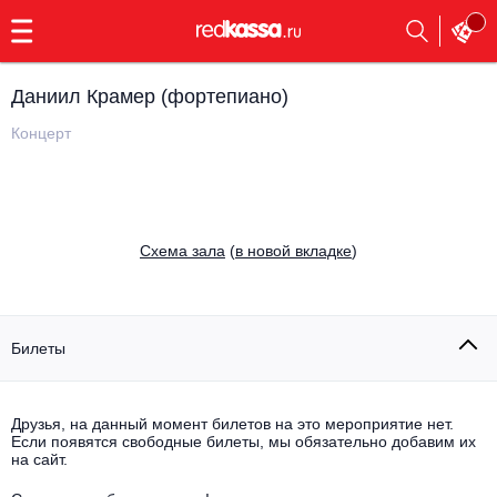
с
9:00
до
23:00
Даниил Крамер (фортепиано)
Заказать
обратный
Концерт
звонок
Главная
Все события
Выбрать мероприятие
Инди
Cхема зала
(
в новой вкладке
)
Все события
Как купить
Электронная музыка
Rap, hip-hop, RnB
Билеты
Все события
Контакты
Панк
Поэтический вечер
Друзья, на данный момент билетов на это мероприятие нет.
Если появятся свободные билеты, мы обязательно добавим их
Все события
Выбрать другой город
Концерты на теплоходе
на сайт.
Опера