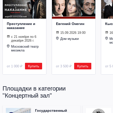
Металл
Преступление и
Евгений Онегин
Кыс
наказание
15.09.2026 19:00
16
с 21 ноября по 6
Дом музыки
Мо
декабря 2026 г.
м
Московский театр
мюзикла
Купить
Купить
от 1 000 ₽
от 3 500 ₽
от 5 
Площадки в категории
"Концертный зал"
Государственный