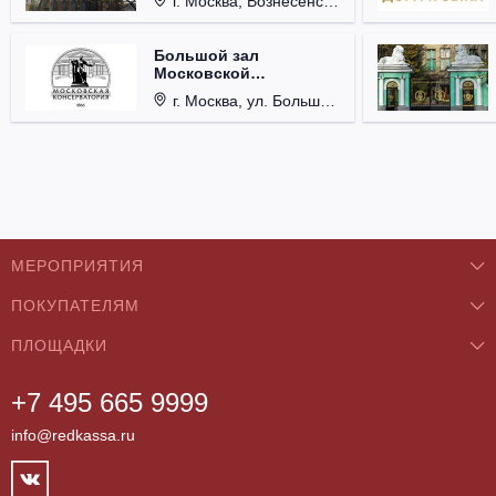
г. Москва, Вознесенский пер., д. 8/5, стр. 3.
Большой зал
Московской
консерватории им. П.И.
г. Москва, ул. Большая Никитская, д. 13.
Чайковского
МЕРОПРИЯТИЯ
ПОКУПАТЕЛЯМ
Концерты
ПЛОЩАДКИ
О нас
Классика
+7 495 665 9999
Бар/Ресторан/Кафе
Как купить
Театры
info@redkassa.ru
Клуб
Возврат билетов
Фестивали
Концертный зал
Контакты
Спорт