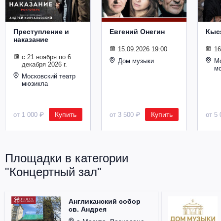
Металл
Преступление и
Евгений Онегин
Кыс
наказание
15.09.2026 19:00
16
с 21 ноября по 6
Дом музыки
Мо
декабря 2026 г.
м
Московский театр
мюзикла
Купить
Купить
от 1 000 ₽
от 3 500 ₽
от 5 
Площадки в категории
"Концертный зал"
Англиканский собор
св. Андрея