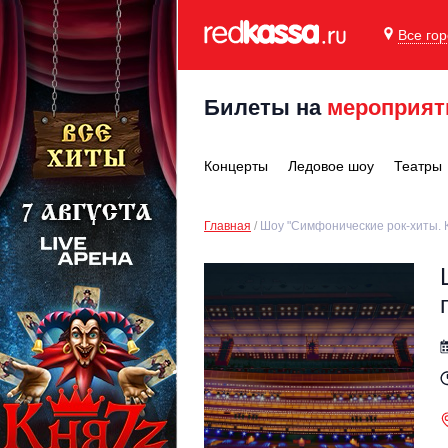
Все го
Билеты на
мероприят
Концерты
Ледовое шоу
Театры
Главная
Шоу "Симфонические рок-хиты. К