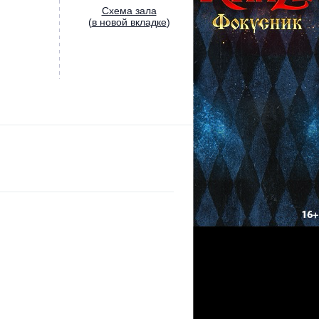
Cхема зала
(
в новой вкладке
)