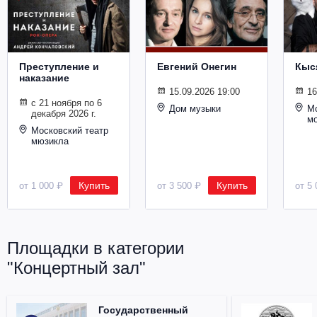
Металл
Преступление и
Евгений Онегин
Кыс
наказание
15.09.2026 19:00
16
с 21 ноября по 6
Дом музыки
Мо
декабря 2026 г.
м
Московский театр
мюзикла
Купить
Купить
от 1 000 ₽
от 3 500 ₽
от 5 
Площадки в категории
"Концертный зал"
Государственный