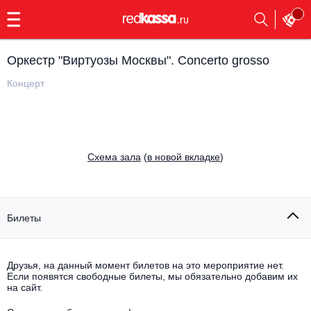
с
9:00
до
23:00
Оркестр "Виртуозы Москвы". Concerto grosso
Заказать
обратный
Концерт
звонок
Главная
Все события
Выбрать мероприятие
Инди
Cхема зала
(
в новой вкладке
)
Все события
Как купить
Электронная музыка
Rap, hip-hop, RnB
Билеты
Все события
Контакты
Панк
Поэтический вечер
Друзья, на данный момент билетов на это мероприятие нет.
Если появятся свободные билеты, мы обязательно добавим их
Все события
Выбрать другой город
Концерты на теплоходе
на сайт.
Опера