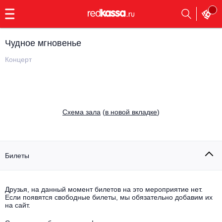
с
9:00
до
23:00
Чудное мгновенье
Заказать
обратный
Концерт
звонок
Главная
Все события
Выбрать мероприятие
Инди
Cхема зала
(
в новой вкладке
)
Все события
Как купить
Электронная музыка
Rap, hip-hop, RnB
Билеты
Все события
Контакты
Панк
Поэтический вечер
Друзья, на данный момент билетов на это мероприятие нет.
Если появятся свободные билеты, мы обязательно добавим их
Все события
Выбрать другой город
Концерты на теплоходе
на сайт.
Опера