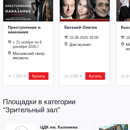
Металл
Преступление и
Евгений Онегин
Кыс
наказание
15.09.2026 19:00
16
с 21 ноября по 6
Дом музыки
Мо
декабря 2026 г.
м
Московский театр
мюзикла
Купить
Купить
от 1 000 ₽
от 3 500 ₽
от 5 
Площадки в категории
"Зрительный зал"
ЦДК им. Калинина