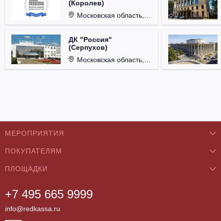
(Королев)
Московская область, г. Королёв, ул. Терешковой, д. 1.
ДК "Россия"
(Серпухов)
Московская область, г. Серпухов, ул. Советская, д. 90.
МЕРОПРИЯТИЯ
ПОКУПАТЕЛЯМ
Концерты
ПЛОЩАДКИ
О нас
Классика
+7 495 665 9999
Бар/Ресторан/Кафе
Как купить
Театры
info@redkassa.ru
Клуб
Возврат билетов
Фестивали