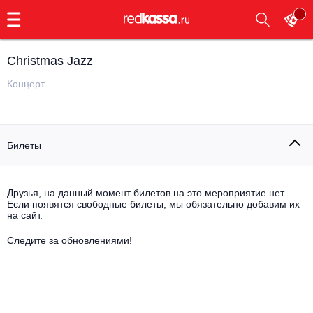
с
9:00
до
23:00
Christmas Jazz
Заказать
обратный
Концерт
звонок
Главная
Все события
Билеты
Выбрать мероприятие
Инди
Все события
Как купить
Электронная музыка
Друзья, на данный момент билетов на это мероприятие нет.
Если появятся свободные билеты, мы обязательно добавим их
на сайт.
Rap, hip-hop, RnB
Все события
Следите за обновлениями!
Контакты
Панк
Поэтический вечер
Все события
Выбрать другой город
Концерты на теплоходе
Опера