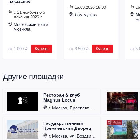
наказание
Металл
15.09.2026 19:00
16
с 21 ноября по 6
Дом музыки
Мо
декабря 2026 г.
м
Московский театр
мюзикла
Купить
Купить
от 1 000 ₽
от 3 500 ₽
от 5 
Другие площадки
Ресторан & клуб
Magnus Locus
г. Москва, Проспект Мира, д. 12, стр. 9.
Государственный
Кремлевский Дворец
г. Москва, ул. Воздвиженка, д. 1, Кремль.