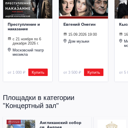
Металл
Преступление и
Евгений Онегин
Кыс
наказание
15.09.2026 19:00
16
с 21 ноября по 6
Дом музыки
Мо
декабря 2026 г.
м
Московский театр
мюзикла
Купить
Купить
от 1 000 ₽
от 3 500 ₽
от 5 
Площадки в категории
"Концертный зал"
Англиканский собор
св. Андрея