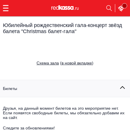
с
9:00
до
23:00
Юбилейный рождественский гала-концерт звёзд
Заказать
балета "Christmas балет-гала"
обратный
звонок
Главная
Все события
Выбрать мероприятие
Инди
Cхема зала
(
в новой вкладке
)
Все события
Как купить
Электронная музыка
Билеты
Rap, hip-hop, RnB
Все события
Контакты
Панк
Поэтический вечер
Друзья, на данный момент билетов на это мероприятие нет.
Если появятся свободные билеты, мы обязательно добавим их
Все события
на сайт.
Выбрать другой город
Концерты на теплоходе
Опера
Следите за обновлениями!