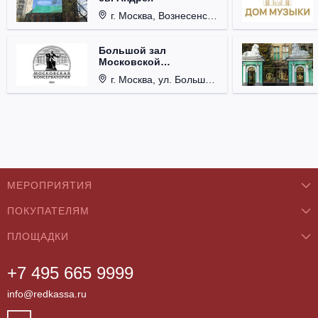
г. Москва, Вознесенский пер., д. 8/5, стр. 3.
Большой зал
Московской
консерватории им. П.И.
г. Москва, ул. Большая Никитская, д. 13.
Чайковского
МЕРОПРИЯТИЯ
ПОКУПАТЕЛЯМ
Концерты
ПЛОЩАДКИ
О нас
Классика
+7 495 665 9999
Бар/Ресторан/Кафе
Как купить
Театры
info@redkassa.ru
Клуб
Возврат билетов
Фестивали