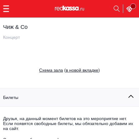
с
9:00
до
23:00
Чиж & Co
Заказать
обратный
Концерт
звонок
Главная
Все события
Выбрать мероприятие
Инди
Cхема зала
(
в новой вкладке
)
Все события
Как купить
Электронная музыка
Rap, hip-hop, RnB
Билеты
Все события
Контакты
Панк
Поэтический вечер
Друзья, на данный момент билетов на это мероприятие нет.
Если появятся свободные билеты, мы обязательно добавим их
Все события
Выбрать другой город
Концерты на теплоходе
на сайт.
Опера