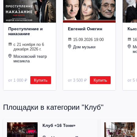
Металл
Преступление и
Евгений Онегин
Кыс
наказание
15.09.2026 19:00
16
с 21 ноября по 6
Дом музыки
Мо
декабря 2026 г.
м
Московский театр
мюзикла
Купить
Купить
от 1 000 ₽
от 3 500 ₽
от 5 
Площадки в категории "Клуб"
Клуб «16 Тонн»