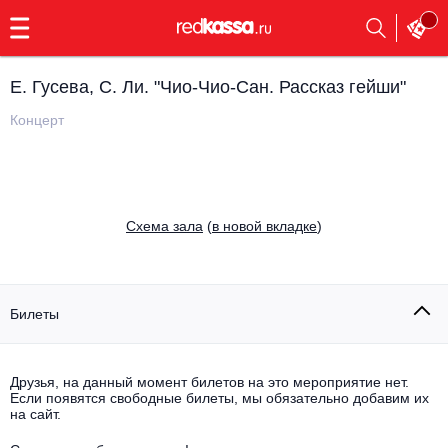
с
9:00
до
23:00
Е. Гусева, С. Ли. "Чио-Чио-Сан. Рассказ гейши"
Заказать
обратный
Концерт
звонок
Главная
Все события
Выбрать мероприятие
Инди
Cхема зала
(
в новой вкладке
)
Все события
Как купить
Электронная музыка
Rap, hip-hop, RnB
Билеты
Все события
Контакты
Панк
Поэтический вечер
Друзья, на данный момент билетов на это мероприятие нет.
Если появятся свободные билеты, мы обязательно добавим их
Все события
Выбрать другой город
Концерты на теплоходе
на сайт.
Опера