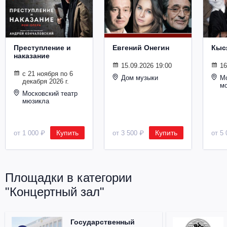
Металл
Преступление и
Евгений Онегин
Кыс
наказание
15.09.2026 19:00
16
с 21 ноября по 6
Дом музыки
Мо
декабря 2026 г.
м
Московский театр
мюзикла
Купить
Купить
от 1 000 ₽
от 3 500 ₽
от 5 
Площадки в категории
"Концертный зал"
Государственный