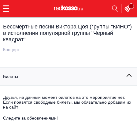
с
9:00
до
23:00
Бессмертные песни Виктора Цоя (группы "КИНО")
Заказать
в исполнении популярной группы "Черный
обратный
квадрат"
звонок
Главная
Все события
Концерт
Выбрать мероприятие
Инди
Все события
Билеты
Как купить
Электронная музыка
Rap, hip-hop, RnB
Друзья, на данный момент билетов на это мероприятие нет.
Все события
Если появятся свободные билеты, мы обязательно добавим их
на сайт.
Контакты
Панк
Поэтический вечер
Следите за обновлениями!
Все события
Выбрать другой город
Концерты на теплоходе
Опера