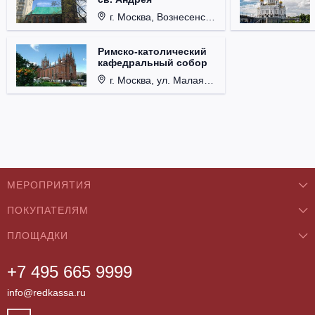
г. Москва, Вознесенский пер., д. 8/5, стр. 3.
Римско-католический
кафедральный собор
г. Москва, ул. Малая Грузинская, д. 27/13, стр. 1.
МЕРОПРИЯТИЯ
ПОКУПАТЕЛЯМ
Концерты
ПЛОЩАДКИ
О нас
Классика
+7 495 665 9999
Бар/Ресторан/Кафе
Как купить
Театры
info@redkassa.ru
Клуб
Возврат билетов
Фестивали