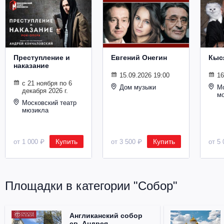
Металл
Преступление и
Евгений Онегин
Кыс
наказание
15.09.2026 19:00
16
с 21 ноября по 6
Дом музыки
Мо
декабря 2026 г.
м
Московский театр
мюзикла
Купить
Купить
от 1 000 ₽
от 3 500 ₽
от 5 
Площадки в категории "Собор"
Англиканский собор
св. Андрея