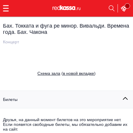
с
9:00
до
23:00
Бах. Токката и фуга ре минор. Вивальди. Времена
Заказать
года. Бах. Чакона
обратный
звонок
Концерт
Главная
Все события
Выбрать мероприятие
Инди
Все события
Cхема зала
(
в новой вкладке
)
Как купить
Электронная музыка
Rap, hip-hop, RnB
Все события
Билеты
Контакты
Панк
Поэтический вечер
Все события
Друзья, на данный момент билетов на это мероприятие нет.
Выбрать другой город
Концерты на теплоходе
Если появятся свободные билеты, мы обязательно добавим их
Опера
на сайт.