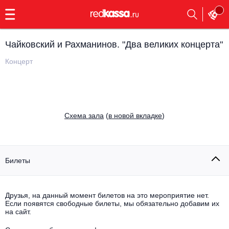
с
9:00
до
23:00
Чайковский и Рахманинов. "Два великих концерта"
Заказать
обратный
Концерт
звонок
Главная
Все события
Выбрать мероприятие
Инди
Cхема зала
(
в новой вкладке
)
Все события
Как купить
Электронная музыка
Rap, hip-hop, RnB
Билеты
Все события
Контакты
Панк
Поэтический вечер
Друзья, на данный момент билетов на это мероприятие нет.
Если появятся свободные билеты, мы обязательно добавим их
Все события
Выбрать другой город
Концерты на теплоходе
на сайт.
Опера