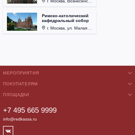
г. Москва, Вознесенский пер., д. 8/5, стр. 3.
Римско-католический
кафедральный собор
г. Москва, ул. Малая Грузинская, д. 27/13, стр. 1.
МЕРОПРИЯТИЯ
ПОКУПАТЕЛЯМ
Концерты
ПЛОЩАДКИ
О нас
Классика
+7 495 665 9999
Бар/Ресторан/Кафе
Как купить
Театры
info@redkassa.ru
Клуб
Возврат билетов
Фестивали
Концертный зал
Контакты
Спорт