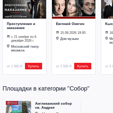
Металл
Преступление и
Евгений Онегин
Кыс
наказание
15.09.2026 19:00
16
с 21 ноября по 6
Дом музыки
Мо
декабря 2026 г.
м
Московский театр
мюзикла
Купить
Купить
от 1 000 ₽
от 3 500 ₽
от 5 
Площадки в категории "Собор"
Англиканский собор
св. Андрея