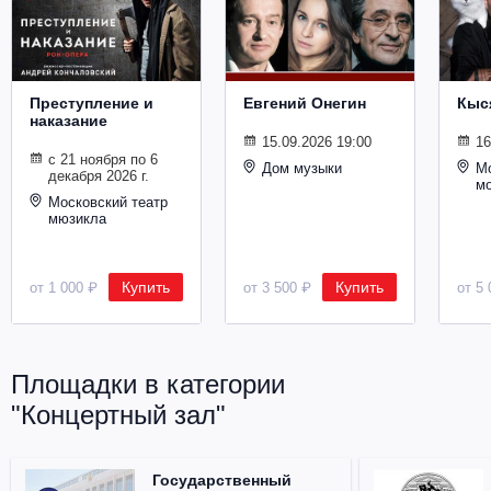
Металл
Преступление и
Евгений Онегин
Кыс
наказание
15.09.2026 19:00
16
с 21 ноября по 6
Дом музыки
Мо
декабря 2026 г.
м
Московский театр
мюзикла
Купить
Купить
от 1 000 ₽
от 3 500 ₽
от 5 
Площадки в категории
"Концертный зал"
Государственный