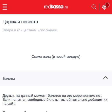
с
9:00
до
23:00
Царская невеста
Заказать
обратный
Опера в концертном исполнении
звонок
Главная
Все события
Выбрать мероприятие
Инди
Cхема зала
(
в новой вкладке
)
Все события
Как купить
Электронная музыка
Rap, hip-hop, RnB
Билеты
Все события
Контакты
Панк
Поэтический вечер
Друзья, на данный момент билетов на это мероприятие нет.
Если появятся свободные билеты, мы обязательно добавим их
Все события
Выбрать другой город
Концерты на теплоходе
на сайт.
Опера