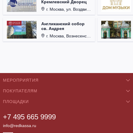
Кремлевский Дворец
г. Москва, ул. Воздвиженка, д. 1, Кремль.
Англиканский собор
св. Андрея
г. Москва, Вознесенский пер., д. 8/5, стр. 3.
МЕРОПРИЯТИЯ
ПОКУПАТЕЛЯМ
Концерты
ПЛОЩАДКИ
О нас
Классика
+7 495 665 9999
Бар/Ресторан/Кафе
Как купить
Театры
info@redkassa.ru
Клуб
Возврат билетов
Фестивали