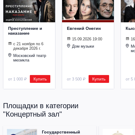
Металл
Преступление и
Евгений Онегин
Кыс
наказание
15.09.2026 19:00
16
с 21 ноября по 6
Дом музыки
Мо
декабря 2026 г.
м
Московский театр
мюзикла
Купить
Купить
от 1 000 ₽
от 3 500 ₽
от 5 
Площадки в категории
"Концертный зал"
Государственный