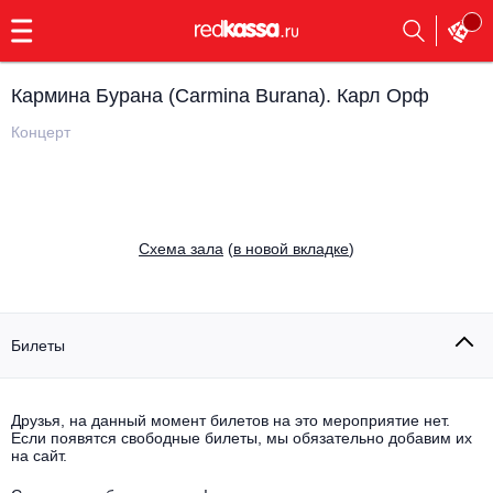
с
9:00
до
23:00
Кармина Бурана (Carmina Burana). Карл Орф
Заказать
обратный
Концерт
звонок
Главная
Все события
Выбрать мероприятие
Инди
Cхема зала
(
в новой вкладке
)
Все события
Как купить
Электронная музыка
Rap, hip-hop, RnB
Билеты
Все события
Контакты
Панк
Поэтический вечер
Друзья, на данный момент билетов на это мероприятие нет.
Если появятся свободные билеты, мы обязательно добавим их
Все события
Выбрать другой город
Концерты на теплоходе
на сайт.
Опера