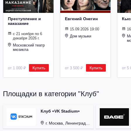
Металл
Преступление и
Евгений Онегин
Кыс
наказание
15.09.2026 19:00
16
с 21 ноября по 6
Дом музыки
Мо
декабря 2026 г.
м
Московский театр
мюзикла
Купить
Купить
от 1 000 ₽
от 3 500 ₽
от 5 
Площадки в категории "Клуб"
Клуб «VK Stadium»
г. Москва, Ленинградский проспект, д. 80, стр. 17.