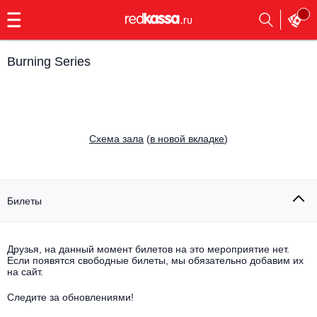
с
9:00
до
23:00
Burning Series
Заказать
обратный
звонок
Главная
Все события
Cхема зала
(
в новой вкладке
)
Выбрать мероприятие
Инди
Все события
Как купить
Электронная музыка
Билеты
Rap, hip-hop, RnB
Все события
Друзья, на данный момент билетов на это мероприятие нет.
Контакты
Панк
Если появятся свободные билеты, мы обязательно добавим их
Поэтический вечер
на сайт.
Все события
Выбрать другой город
Концерты на теплоходе
Опера
Следите за обновлениями!