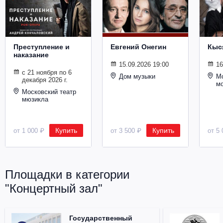
Металл
Преступление и
Евгений Онегин
Кыс
наказание
15.09.2026 19:00
16
с 21 ноября по 6
Дом музыки
Мо
декабря 2026 г.
м
Московский театр
мюзикла
Купить
Купить
от 1 000 ₽
от 3 500 ₽
от 5 
Площадки в категории
"Концертный зал"
Государственный