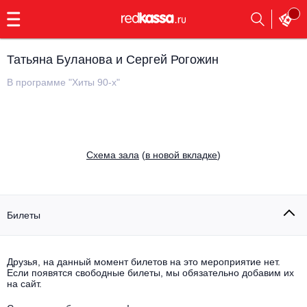
с
9:00
до
23:00
Татьяна Буланова и Сергей Рогожин
Заказать
обратный
В программе "Хиты 90-х"
звонок
Главная
Все события
Выбрать мероприятие
Инди
Cхема зала
(
в новой вкладке
)
Все события
Как купить
Электронная музыка
Rap, hip-hop, RnB
Билеты
Все события
Контакты
Панк
Поэтический вечер
Друзья, на данный момент билетов на это мероприятие нет.
Если появятся свободные билеты, мы обязательно добавим их
Все события
Выбрать другой город
Концерты на теплоходе
на сайт.
Опера