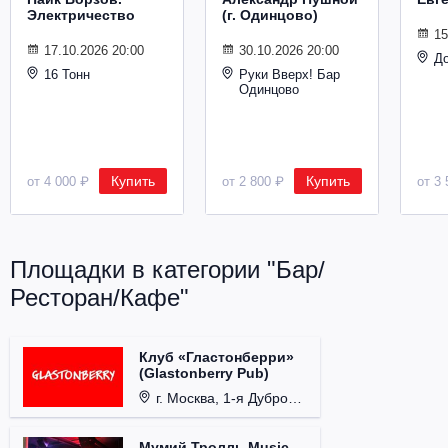
Электричество
(г. Одинцово)
15
17.10.2026 20:00
30.10.2026 20:00
Д
16 Тонн
Руки Вверх! Бар
Одинцово
Купить
Купить
от 4 000 ₽
от 2 800 ₽
от 3 
Площадки в категории "Бар/
Ресторан/Кафе"
Клуб «Гластонберри»
(Glastonberry Pub)
г. Москва, 1-я Дубровская ул., д. 13А, стр. 1.
Мумий Тролль Music