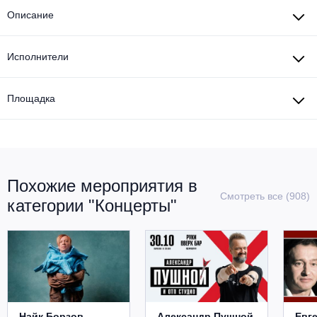
Описание
Исполнители
Площадка
Похожие мероприятия в
Смотреть все (908)
категории "Концерты"
Найк Борзов.
Александр Пушной
Евг