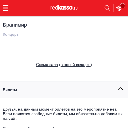
с
9:00
до
23:00
Бранимир
Заказать
обратный
Концерт
звонок
Главная
Все события
Выбрать мероприятие
Инди
Cхема зала
(
в новой вкладке
)
Все события
Как купить
Электронная музыка
Rap, hip-hop, RnB
Билеты
Все события
Контакты
Панк
Поэтический вечер
Друзья, на данный момент билетов на это мероприятие нет.
Если появятся свободные билеты, мы обязательно добавим их
Все события
Выбрать другой город
Концерты на теплоходе
на сайт.
Опера