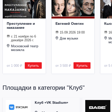
Металл
Преступление и
Евгений Онегин
Кыс
наказание
15.09.2026 19:00
16
с 21 ноября по 6
Дом музыки
Мо
декабря 2026 г.
м
Московский театр
мюзикла
Купить
Купить
от 1 000 ₽
от 3 500 ₽
от 5 
Площадки в категории "Клуб"
Клуб «VK Stadium»