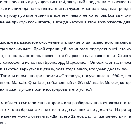
тов последних двух десятилетий, звездный представитель извест
салис никогда не оглядывается на чужое мнение и модные тренд
о в угоду публике и заниматься тем, чем я не хотел бы. Бог за что-
не не приходилось играть, я всегда нахожу в этом возможность для
мотря на джазовое окружение и влияние отца, известного пианиста
тдал поп-музыке. Яркой страницей, во многом определившей его жи
е, нет на планете человека, хотя бы раз не слышавшего хит Стинга
тию саксофона исполнил Брэнфорд Марсалис. «Он был фантастическ
и захотел вернуться к джазу, хотя тогда мало, что умел делать по-
. Так или иначе, но три премии «Grammy», полученные в 1990-е, н
nford Marsalis Quartet», собственный лейбл «Marsalis Music», кото
одня может лучше проиллюстрировать его успех?
 чтобы его считали «новатором» или разбирали по косточкам его те
ете, что изобразите из них то, что до вас никто не делал?». На рит
 менее можно ответить: «Да, всего 12 нот, да, тот же мейнстрим, 
а!».