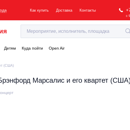
+
рода
Как купить
Доставка
Контакты
с 
ия
Детям
Куда пойти
Open Air
ет (США)
Брэнфорд Марсалис и его квартет (США
онцерт