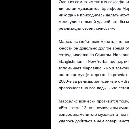
Один из самых именитых саксофонис
династии музыкантов, Брэнфорд Мар
никогда не приходилась делать что-т
меня удивительной удачей: что бы м
реализации своей личности».
Марсалис любит вспоминать, что нес
юности он довольно долгое время о
сотрудничество со Стингом. Наверно
«Englishman in New York», где пар
вспоминает Марсалис, - но я все-так
настоящему» (интервью life.pravda)
2000-е за релизы, записанные с «Bra
превозносят на все лады, - что сег
Марсалис всячески противится тому,
«Есть всего 12 нот, неужели вы дума
вопрос знаменитого музыканта тем не
удалось добиться в нем совершенств