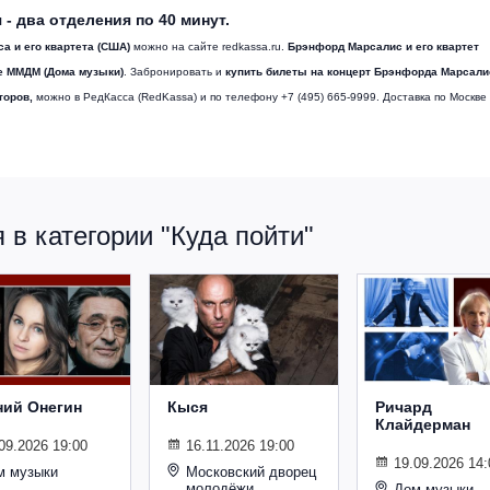
 два отделения по 40 минут.
а и его квартета (США)
можно на сайте redkassa.ru.
Брэнфорд Марсалис и его квартет
ле ММДМ (Дома музыки)
. Забронировать и
купить билеты на концерт Брэнфорда Марсалис
торов,
можно в РедКасса (RedKassa) и по телефону +7 (495) 665-9999. Доставка по Москве
в категории "Куда пойти"
ний Онегин
Кыся
Ричард
Клайдерман
09.2026 19:00
16.11.2026 19:00
19.09.2026 14:
м музыки
Московский дворец
молодёжи
Дом музыки