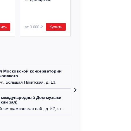
24.12.2026 19:00
Дом музыки
пить
Купить
Купить
от 3 000 ₽
от 8 500 ₽
л Московской консерватории
Централ
йковского
г. Моск
ул. Большая Никитская, д. 13.
 международный Дом музыки
Клуб Ba
кий зал)
г. Моск
осмодамианская наб., д. 52, стр. 8.