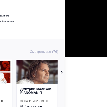
а и его
 и ближнему
Смотреть все (76)
Дмитрий Маликов.
Рождественский
PIANOMANIЯ
концерт
Владимира
Спивакова
00
04.11.2026 19:00
Дом музыки