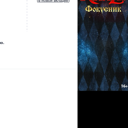
(
в новой вкладке
)
о.