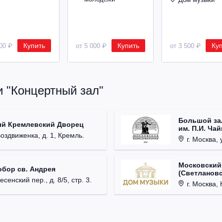
Купить
Купить
Ку
500 ₽
от 5 000 ₽
от 3 500 ₽
и "Концертный зал"
Большой за
ый Кремлевский Дворец
им. П.И. Ча
Воздвиженка, д. 1, Кремль.
г. Москва, 
Московский
обор св. Андрея
(Светлановс
есенский пер., д. 8/5, стр. 3.
г. Москва, К