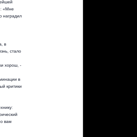
нейшей
ы: «Мне
то наградил
, в
знь, стало
и хорош, -
оминации в
рый критики
хнику:
орический
но вам