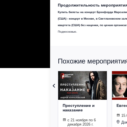
Продолжительность мероприятия -
Купить билеты на концерт Брэнфорда Марсалис
(США) - концерт в Москве, в Светлановском за
квартета (США) без наценки, по ценам организа
Подмосковью.
Похожие мероприятия 
Преступление и
Евге
наказание
15.
с 21 ноября по 6
До
декабря 2026 г.