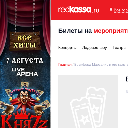
Все го
Билеты на
мероприят
Концерты
Ледовое шоу
Театры
Главная
Брэнфорд Марсалис и его кварт
К