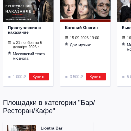
Металл
Преступление и
Евгений Онегин
Кыс
наказание
15.09.2026 19:00
16
с 21 ноября по 6
Дом музыки
Мо
декабря 2026 г.
м
Московский театр
мюзикла
Купить
Купить
от 1 000 ₽
от 3 500 ₽
от 5 
Площадки в категории "Бар/
Ресторан/Кафе"
Lюstra Bar