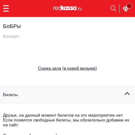
с
9:00
до
23:00
БоБРы
Заказать
обратный
Концерт
звонок
Главная
Все события
Выбрать мероприятие
Инди
Cхема зала
(
в новой вкладке
)
Все события
Как купить
Электронная музыка
Rap, hip-hop, RnB
Билеты
Все события
Контакты
Панк
Поэтический вечер
Друзья, на данный момент билетов на это мероприятие нет.
Если появятся свободные билеты, мы обязательно добавим их
Все события
Выбрать другой город
Концерты на теплоходе
на сайт.
Опера