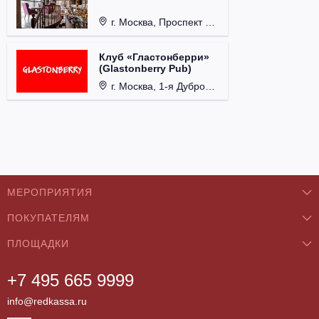
г. Москва, Проспект 60-летия Октября, д. 27.
Клуб «Гластонберри»
(Glastonberry Pub)
г. Москва, 1-я Дубровская ул., д. 13А, стр. 1.
МЕРОПРИЯТИЯ
ПОКУПАТЕЛЯМ
Концерты
ПЛОЩАДКИ
О нас
Классика
+7 495 665 9999
Бар/Ресторан/Кафе
Как купить
Театры
info@redkassa.ru
Клуб
Возврат билетов
Фестивали