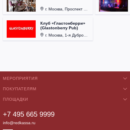
г. Москва, Проспект 60-летия Октября, д. 27.
Клуб «Гластонберри»
(Glastonberry Pub)
г. Москва, 1-я Дубровская ул., д. 13А, стр. 1.
МЕРОПРИЯТИЯ
ПОКУПАТЕЛЯМ
Концерты
ПЛОЩАДКИ
О нас
Классика
+7 495 665 9999
Бар/Ресторан/Кафе
Как купить
Театры
info@redkassa.ru
Клуб
Возврат билетов
Фестивали