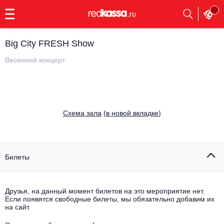
с
9:00
до
23:00
Big City FRESH Show
Заказать
обратный
Весенний концерт
звонок
Главная
Все события
Выбрать мероприятие
Инди
Cхема зала
(
в новой вкладке
)
Все события
Как купить
Электронная музыка
Rap, hip-hop, RnB
Билеты
Все события
Контакты
Панк
Поэтический вечер
Друзья, на данный момент билетов на это мероприятие нет.
Если появятся свободные билеты, мы обязательно добавим их
Все события
Выбрать другой город
Концерты на теплоходе
на сайт.
Опера