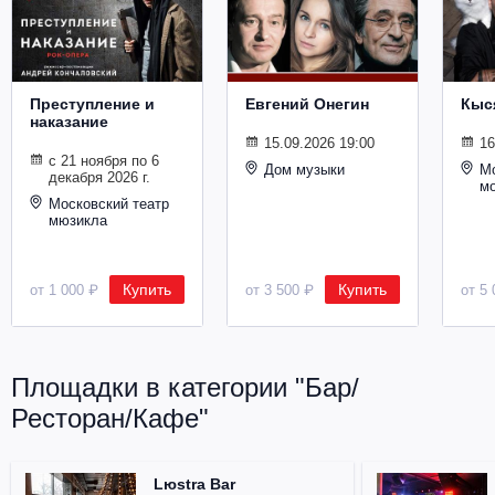
Металл
Преступление и
Евгений Онегин
Кыс
наказание
15.09.2026 19:00
16
с 21 ноября по 6
Дом музыки
Мо
декабря 2026 г.
м
Московский театр
мюзикла
Купить
Купить
от 1 000 ₽
от 3 500 ₽
от 5 
Площадки в категории "Бар/
Ресторан/Кафе"
Lюstra Bar