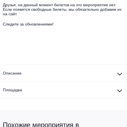
Другое для детей
Поп и эстрада
Друзья, на данный момент билетов на это мероприятие нет.
Известные актёры
Все события
Если появятся свободные билеты, мы обязательно добавим их
на сайт.
Детский концерт
Альтернатива
Комедия
Следите за обновлениями!
Детский спектакль
Классическая музыка
Все события
Творческий вечер
Детское шоу
Круиз Фест
Мюзикл, оперетта
Детский мюзикл
Open-air на ВДНХ
Балет
Описание
Джаз и блюз
Драма
Этно, фолк, кантри
Площадка
Музыкальный спектакль
Рок
Спектакль
Шансон, романс, авторская песня
Иммерсивный спектакль
Похожие мероприятия в