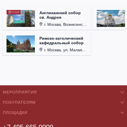
Англиканский собор
св. Андрея
г. Москва, Вознесенский пер., д. 8/5, стр. 3.
Римско-католический
кафедральный собор
г. Москва, ул. Малая Грузинская, д. 27/13, стр. 1.
МЕРОПРИЯТИЯ
ПОКУПАТЕЛЯМ
Концерты
ПЛОЩАДКИ
О нас
Классика
Бар/Ресторан/Кафе
Как купить
Театры