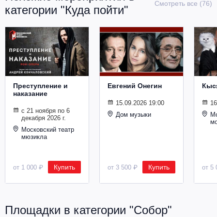
Смотреть все (76)
Металл
категории "Куда пойти"
Преступление и
Евгений Онегин
Кыс
наказание
15.09.2026 19:00
16
с 21 ноября по 6
Дом музыки
Мо
декабря 2026 г.
м
Московский театр
мюзикла
Купить
Купить
от 1 000 ₽
от 3 500 ₽
от 5 
Площадки в категории "Собор"