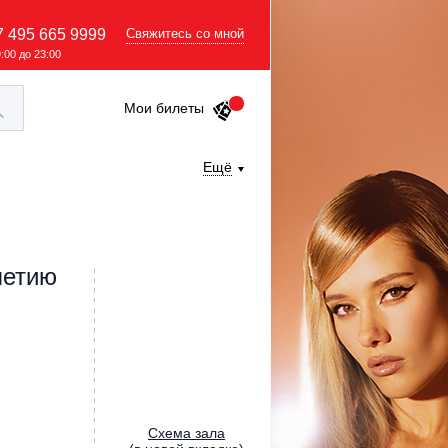
7 495 665 9999
Свяжитесь со мной
9:00 до 23:00
Мои билеты
Ещё
летию
Cхема зала