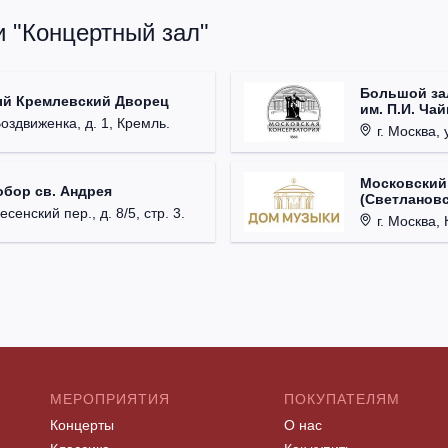
и "Концертный зал"
Большой за
ый Кремлевский Дворец
им. П.И. Ча
Воздвиженка, д. 1, Кремль.
г. Москва, 
Московский
обор св. Андрея
(Светлановс
есенский пер., д. 8/5, стр. 3.
г. Москва, К
МЕРОПРИЯТИЯ
ПОКУПАТЕЛЯМ
Концерты
О нас