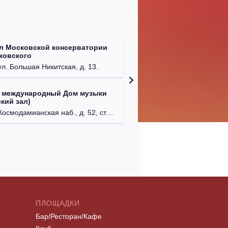
л Московской консерватории
Централ
йковского
г. Моск
ул. Большая Никитская, д. 13.
 международный Дом музыки
Клуб Ba
кий зал)
г. Моск
осмодамианская наб., д. 52, стр. 8.
ПЛОЩАДКИ
Бар/Ресторан/Кафе