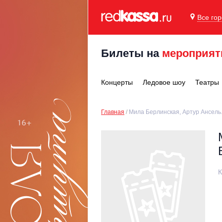
Все го
Билеты на
мероприят
Концерты
Ледовое шоу
Театры
Главная
Мила Берлинская, Артур Ансель
К