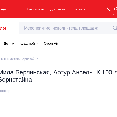
+
рода
Как купить
Доставка
Контакты
с 
ия
Детям
Куда пойти
Open Air
. К 100-летию Бернстайна
Мила Берлинская, Артур Ансель. К 100-
Бернстайна
онцерт