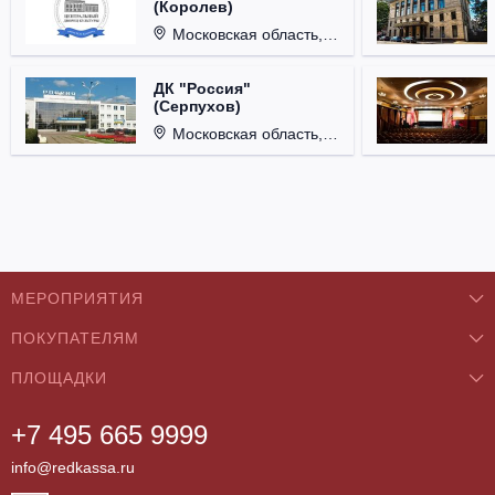
(Королев)
Московская область, г. Королёв, ул. Терешковой, д. 1.
ДК "Россия"
(Серпухов)
Московская область, г. Серпухов, ул. Советская, д. 90.
МЕРОПРИЯТИЯ
ПОКУПАТЕЛЯМ
Концерты
ПЛОЩАДКИ
О нас
Классика
+7 495 665 9999
Бар/Ресторан/Кафе
Как купить
Театры
info@redkassa.ru
Клуб
Возврат билетов
Фестивали