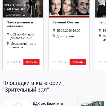
Металл
Преступление и
Евгений Онегин
Кыс
наказание
15.09.2026 19:00
16
с 21 ноября по 6
Дом музыки
Мо
декабря 2026 г.
м
Московский театр
мюзикла
Купить
Купить
от 1 000 ₽
от 3 500 ₽
от 5 
Площадки в категории
"Зрительный зал"
ЦДК им. Калинина