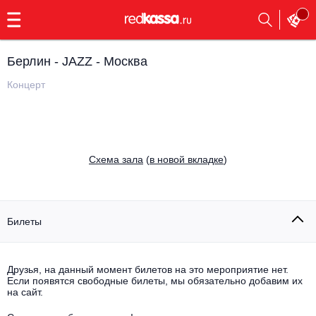
с
9:00
до
23:00
Берлин - JAZZ - Москва
Заказать
обратный
Концерт
звонок
Главная
Все события
Выбрать мероприятие
Инди
Cхема зала
(
в новой вкладке
)
Все события
Как купить
Электронная музыка
Rap, hip-hop, RnB
Билеты
Все события
Контакты
Панк
Поэтический вечер
Друзья, на данный момент билетов на это мероприятие нет.
Если появятся свободные билеты, мы обязательно добавим их
Все события
Выбрать другой город
Концерты на теплоходе
на сайт.
Опера