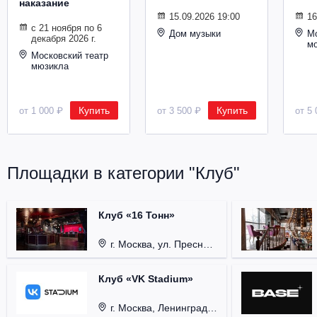
наказание
Металл
15.09.2026 19:00
16
с 21 ноября по 6
Дом музыки
Мо
декабря 2026 г.
м
Московский театр
мюзикла
Купить
Купить
от 1 000 ₽
от 3 500 ₽
от 5 
Площадки в категории "Клуб"
Клуб «16 Тонн»
г. Москва, ул. Пресненский Вал, д. 6, стр. 1.
Клуб «VK Stadium»
г. Москва, Ленинградский проспект, д. 80, стр. 17.