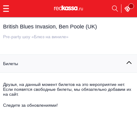
с
9:00
до
23:00
British Blues Invasion, Ben Poole (UK)
Заказать
обратный
Pre-party шоу «Блюз на виниле»
звонок
Главная
Все события
Билеты
Выбрать мероприятие
Инди
Все события
Как купить
Электронная музыка
Друзья, на данный момент билетов на это мероприятие нет.
Если появятся свободные билеты, мы обязательно добавим их
на сайт.
Rap, hip-hop, RnB
Все события
Следите за обновлениями!
Контакты
Панк
Поэтический вечер
Все события
Выбрать другой город
Концерты на теплоходе
Опера