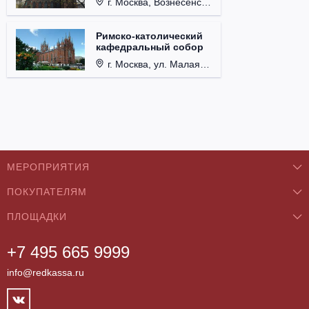
г. Москва, Вознесенский пер., д. 8/5, стр. 3.
Римско-католический
кафедральный собор
г. Москва, ул. Малая Грузинская, д. 27/13, стр. 1.
МЕРОПРИЯТИЯ
ПОКУПАТЕЛЯМ
Концерты
ПЛОЩАДКИ
О нас
Классика
+7 495 665 9999
Бар/Ресторан/Кафе
Как купить
Театры
info@redkassa.ru
Клуб
Возврат билетов
Фестивали
Концертный зал
Контакты
Спорт