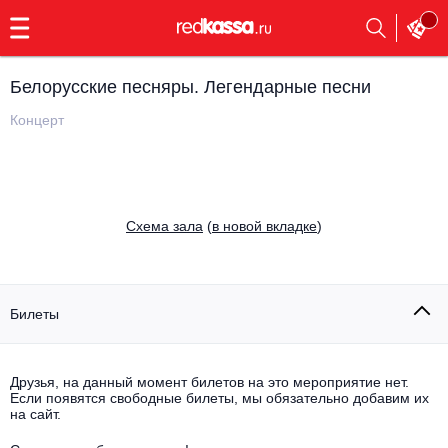
с
9:00
до
23:00
Белорусские песняры. Легендарные песни
Заказать
обратный
Концерт
звонок
Главная
Все события
Выбрать мероприятие
Инди
Cхема зала
(
в новой вкладке
)
Все события
Как купить
Электронная музыка
Rap, hip-hop, RnB
Билеты
Все события
Контакты
Панк
Поэтический вечер
Друзья, на данный момент билетов на это мероприятие нет.
Если появятся свободные билеты, мы обязательно добавим их
Все события
Выбрать другой город
Концерты на теплоходе
на сайт.
Опера