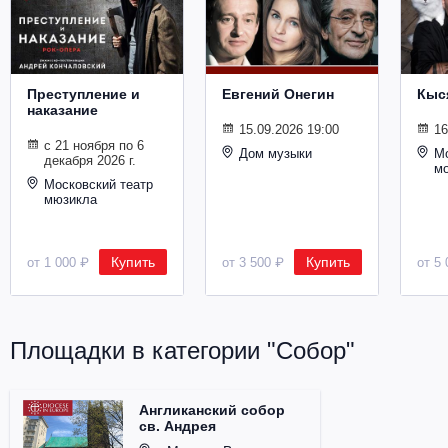
Металл
Преступление и
Евгений Онегин
Кыс
наказание
15.09.2026 19:00
16
с 21 ноября по 6
Дом музыки
Мо
декабря 2026 г.
м
Московский театр
мюзикла
Купить
Купить
от 1 000 ₽
от 3 500 ₽
от 5 
Площадки в категории "Собор"
Англиканский собор
св. Андрея