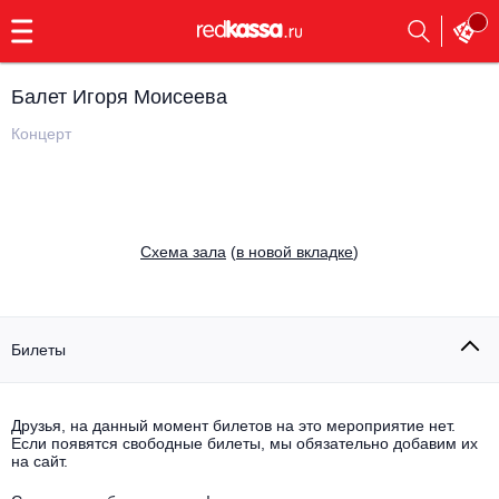
с
9:00
до
23:00
Балет Игоря Моисеева
Заказать
обратный
Концерт
звонок
Главная
Все события
Выбрать мероприятие
Инди
Cхема зала
(
в новой вкладке
)
Все события
Как купить
Электронная музыка
Rap, hip-hop, RnB
Билеты
Все события
Контакты
Панк
Поэтический вечер
Друзья, на данный момент билетов на это мероприятие нет.
Если появятся свободные билеты, мы обязательно добавим их
Все события
Выбрать другой город
Концерты на теплоходе
на сайт.
Опера