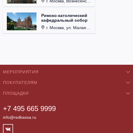
г. Москва, Вознесенский пер., д. 8/5, стр. 3.
Римско-католический
кафедральный собор
г. Москва, ул. Малая Грузинская, д. 27/13, стр. 1.
МЕРОПРИЯТИЯ
ПОКУПАТЕЛЯМ
Концерты
ПЛОЩАДКИ
О нас
Классика
+7 495 665 9999
Бар/Ресторан/Кафе
Как купить
Театры
info@redkassa.ru
Клуб
Возврат билетов
Фестивали
Концертный зал
Контакты
Спорт