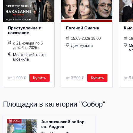
Металл
Преступление и
Евгений Онегин
Кыс
наказание
15.09.2026 19:00
16
с 21 ноября по 6
Дом музыки
Мо
декабря 2026 г.
м
Московский театр
мюзикла
Купить
Купить
от 1 000 ₽
от 3 500 ₽
от 5 
Площадки в категории "Собор"
Англиканский собор
св. Андрея