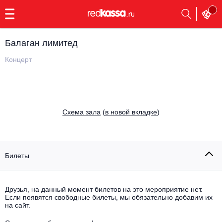
с
9:00
до
23:00
Балаган лимитед
Заказать
обратный
Концерт
звонок
Главная
Все события
Выбрать мероприятие
Инди
Cхема зала
(
в новой вкладке
)
Все события
Как купить
Электронная музыка
Rap, hip-hop, RnB
Билеты
Все события
Контакты
Панк
Поэтический вечер
Друзья, на данный момент билетов на это мероприятие нет.
Если появятся свободные билеты, мы обязательно добавим их
Все события
Выбрать другой город
Концерты на теплоходе
на сайт.
Опера