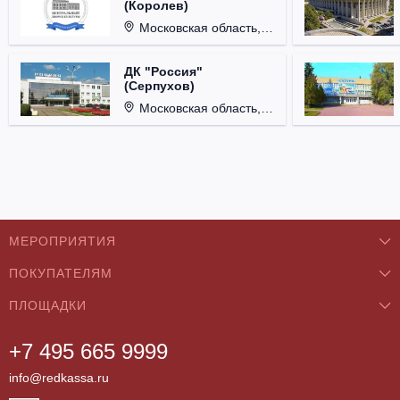
(Королев)
Московская область, г. Королёв, ул. Терешковой, д. 1.
ДК "Россия"
(Серпухов)
Московская область, г. Серпухов, ул. Советская, д. 90.
МЕРОПРИЯТИЯ
ПОКУПАТЕЛЯМ
Концерты
ПЛОЩАДКИ
О нас
Классика
+7 495 665 9999
Бар/Ресторан/Кафе
Как купить
Театры
info@redkassa.ru
Клуб
Возврат билетов
Фестивали