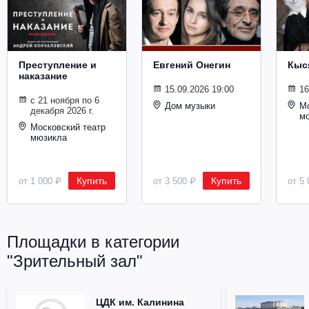
Металл
Преступление и
Евгений Онегин
Кыс
наказание
15.09.2026 19:00
16
с 21 ноября по 6
Дом музыки
Мо
декабря 2026 г.
м
Московский театр
мюзикла
Купить
Купить
от 1 000 ₽
от 3 500 ₽
от 5 
Площадки в категории
"Зрительный зал"
ЦДК им. Калинина