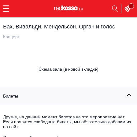
с
9:00
до
23:00
Бах, Вивальди, Мендельсон. Орган и голос
Заказать
обратный
Концерт
звонок
Главная
Все события
Выбрать мероприятие
Инди
Cхема зала
(
в новой вкладке
)
Все события
Как купить
Электронная музыка
Rap, hip-hop, RnB
Билеты
Все события
Контакты
Панк
Поэтический вечер
Друзья, на данный момент билетов на это мероприятие нет.
Если появятся свободные билеты, мы обязательно добавим их
Все события
Выбрать другой город
Концерты на теплоходе
на сайт.
Опера