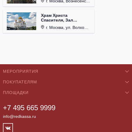
г. Москва, Вознесенский пер., д. 8/5, стр. 3.
Храм Христа
Спасителя, Зал
Церковных Соборов
г. Москва, ул. Волхонка, д. 15.
МЕРОПРИЯТИЯ
ПОКУПАТЕЛЯМ
Концерты
ПЛОЩАДКИ
О нас
Классика
+7 495 665 9999
Бар/Ресторан/Кафе
Как купить
Театры
info@redkassa.ru
Клуб
Возврат билетов
Фестивали
Концертный зал
Контакты
Спорт