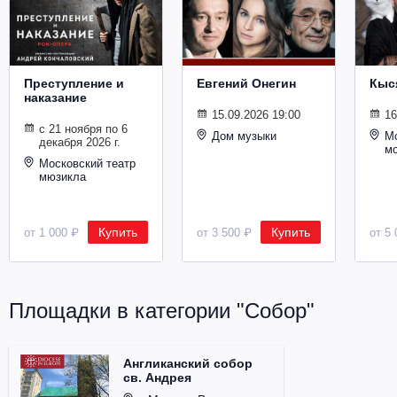
Металл
Преступление и
Евгений Онегин
Кыс
наказание
15.09.2026 19:00
16
с 21 ноября по 6
Дом музыки
Мо
декабря 2026 г.
м
Московский театр
мюзикла
Купить
Купить
от 1 000 ₽
от 3 500 ₽
от 5 
Площадки в категории "Собор"
Англиканский собор
св. Андрея