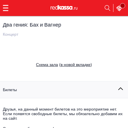
с
9:00
до
23:00
Два гения: Бах и Вагнер
Заказать
обратный
Концерт
звонок
Главная
Все события
Выбрать мероприятие
Инди
Cхема зала
(
в новой вкладке
)
Все события
Как купить
Электронная музыка
Rap, hip-hop, RnB
Билеты
Все события
Контакты
Панк
Поэтический вечер
Друзья, на данный момент билетов на это мероприятие нет.
Если появятся свободные билеты, мы обязательно добавим их
Все события
Выбрать другой город
Концерты на теплоходе
на сайт.
Опера