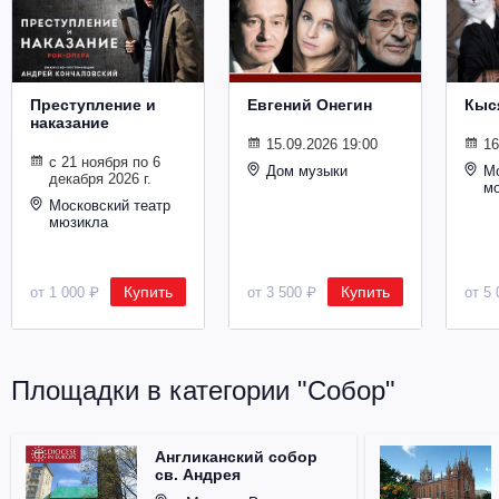
Металл
Преступление и
Евгений Онегин
Кыс
наказание
15.09.2026 19:00
16
с 21 ноября по 6
Дом музыки
Мо
декабря 2026 г.
м
Московский театр
мюзикла
Купить
Купить
от 1 000 ₽
от 3 500 ₽
от 5 
Площадки в категории "Собор"
Англиканский собор
св. Андрея