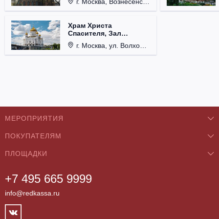
г. Москва, Вознесенский пер., д. 8/5, стр. 3.
Храм Христа
Спасителя, Зал
Церковных Соборов
г. Москва, ул. Волхонка, д. 15.
МЕРОПРИЯТИЯ
ПОКУПАТЕЛЯМ
Концерты
ПЛОЩАДКИ
О нас
Классика
+7 495 665 9999
Бар/Ресторан/Кафе
Как купить
Театры
info@redkassa.ru
Клуб
Возврат билетов
Фестивали
Концертный зал
Контакты
Спорт