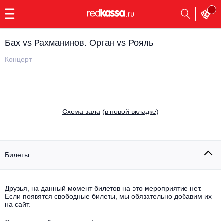
с
9:00
до
23:00
Бах vs Рахманинов. Орган vs Рояль
Заказать
обратный
Концерт
звонок
Главная
Все события
Выбрать мероприятие
Инди
Cхема зала
(
в новой вкладке
)
Все события
Как купить
Электронная музыка
Rap, hip-hop, RnB
Билеты
Все события
Контакты
Панк
Поэтический вечер
Друзья, на данный момент билетов на это мероприятие нет.
Если появятся свободные билеты, мы обязательно добавим их
Все события
Выбрать другой город
Концерты на теплоходе
на сайт.
Опера