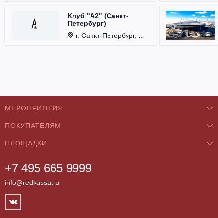
Клуб "А2" (Санкт-
Петербург)
г. Санкт-Петербург, Проспект медиков, д. 3.
МЕРОПРИЯТИЯ
ПОКУПАТЕЛЯМ
Концерты
ПЛОЩАДКИ
О нас
Классика
+7 495 665 9999
Бар/Ресторан/Кафе
Как купить
Театры
info@redkassa.ru
Клуб
Возврат билетов
Фестивали
Концертный зал
Контакты
Спорт