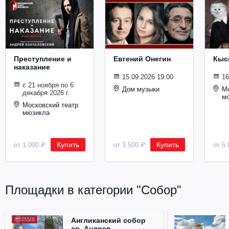
Металл
Преступление и
Евгений Онегин
Кыс
наказание
15.09.2026 19:00
16
с 21 ноября по 6
Дом музыки
Мо
декабря 2026 г.
м
Московский театр
мюзикла
Купить
Купить
от 1 000 ₽
от 3 500 ₽
от 5 
Площадки в категории "Собор"
Англиканский собор
св. Андрея