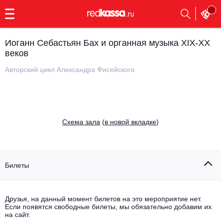
с
9:00
до
23:00
Иоганн Себастьян Бах и органная музыка XIX-XX
Заказать
веков
обратный
звонок
Авторский цикл Александра Фисейского
Главная
Все события
Выбрать мероприятие
Инди
Все события
Cхема зала
(
в новой вкладке
)
Как купить
Электронная музыка
Rap, hip-hop, RnB
Все события
Билеты
Контакты
Панк
Поэтический вечер
Все события
Друзья, на данный момент билетов на это мероприятие нет.
Выбрать другой город
Концерты на теплоходе
Если появятся свободные билеты, мы обязательно добавим их
Опера
на сайт.