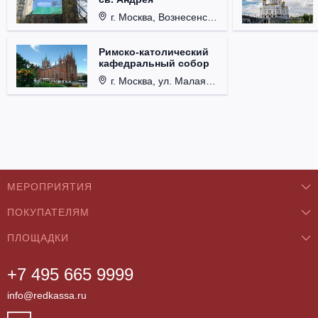
г. Москва, Вознесенский пер., д. 8/5, стр. 3.
Римско-католический
кафедральный собор
г. Москва, ул. Малая Грузинская, д. 27/13, стр. 1.
МЕРОПРИЯТИЯ
ПОКУПАТЕЛЯМ
Концерты
ПЛОЩАДКИ
О нас
Классика
+7 495 665 9999
Бар/Ресторан/Кафе
Как купить
Театры
info@redkassa.ru
Клуб
Возврат билетов
Фестивали