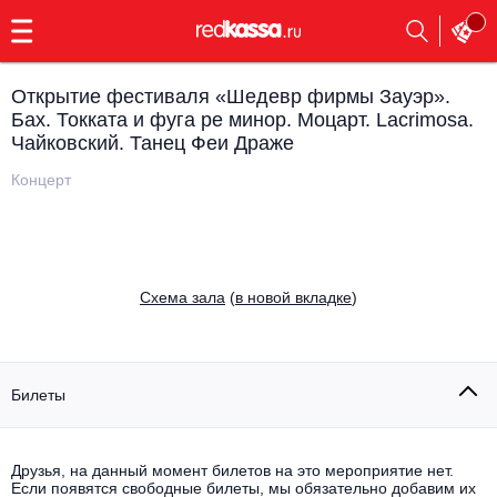
с
9:00
до
23:00
Открытие фестиваля «Шедевр фирмы Зауэр».
Заказать
Бах. Токката и фуга ре минор. Моцарт. Lacrimosa.
обратный
Чайковский. Танец Феи Драже
звонок
Главная
Все события
Концерт
Выбрать мероприятие
Инди
Все события
Как купить
Электронная музыка
Cхема зала
(
в новой вкладке
)
Rap, hip-hop, RnB
Все события
Билеты
Контакты
Панк
Поэтический вечер
Все события
Выбрать другой город
Концерты на теплоходе
Опера
Друзья, на данный момент билетов на это мероприятие нет.
Если появятся свободные билеты, мы обязательно добавим их