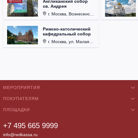
Англиканский собор
св. Андрея
г. Москва, Вознесенский пер., д. 8/5, стр. 3.
Римско-католический
кафедральный собор
г. Москва, ул. Малая Грузинская, д. 27/13, стр. 1.
МЕРОПРИЯТИЯ
ПОКУПАТЕЛЯМ
Концерты
ПЛОЩАДКИ
О нас
Классика
+7 495 665 9999
Бар/Ресторан/Кафе
Как купить
Театры
info@redkassa.ru
Клуб
Возврат билетов
Фестивали