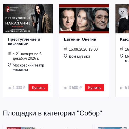
Металл
Преступление и
Евгений Онегин
Кыс
наказание
15.09.2026 19:00
16
с 21 ноября по 6
Дом музыки
Мо
декабря 2026 г.
м
Московский театр
мюзикла
Купить
Купить
от 1 000 ₽
от 3 500 ₽
от 5 
Площадки в категории "Собор"