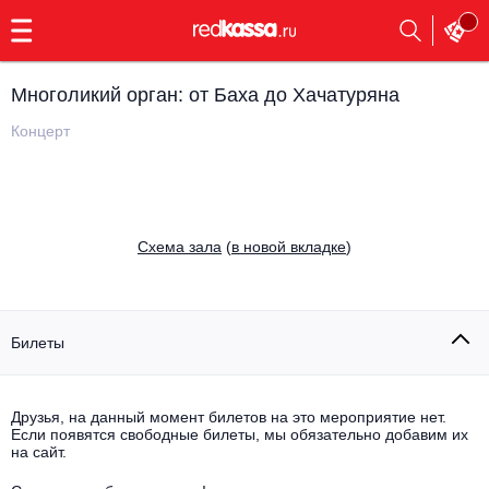
с
9:00
до
23:00
Многоликий орган: от Баха до Хачатуряна
Заказать
обратный
Концерт
звонок
Главная
Все события
Выбрать мероприятие
Инди
Cхема зала
(
в новой вкладке
)
Все события
Как купить
Электронная музыка
Rap, hip-hop, RnB
Билеты
Все события
Контакты
Панк
Поэтический вечер
Друзья, на данный момент билетов на это мероприятие нет.
Если появятся свободные билеты, мы обязательно добавим их
Все события
Выбрать другой город
Концерты на теплоходе
на сайт.
Опера