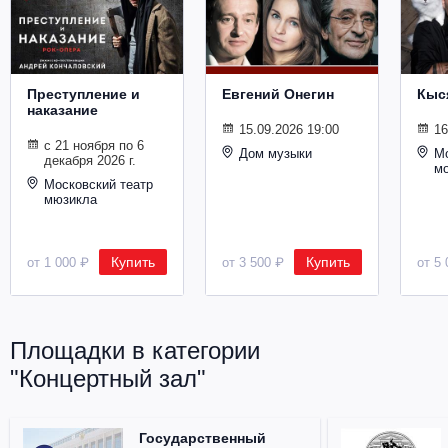
Металл
Преступление и
Евгений Онегин
Кыс
наказание
15.09.2026 19:00
16
с 21 ноября по 6
Дом музыки
Мо
декабря 2026 г.
м
Московский театр
мюзикла
Купить
Купить
от 1 000 ₽
от 3 500 ₽
от 5 
Площадки в категории
"Концертный зал"
Государственный