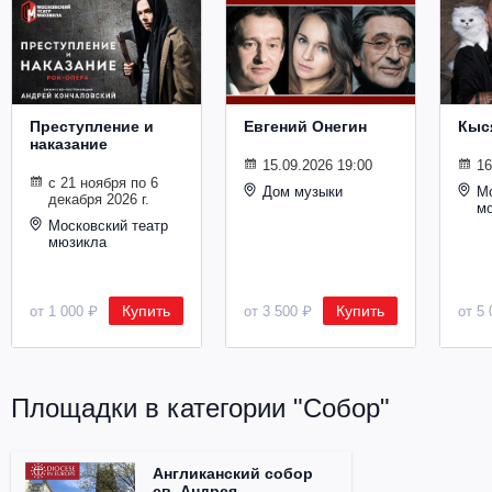
Металл
Преступление и
Евгений Онегин
Кыс
наказание
15.09.2026 19:00
16
с 21 ноября по 6
Дом музыки
Мо
декабря 2026 г.
м
Московский театр
мюзикла
Купить
Купить
от 1 000 ₽
от 3 500 ₽
от 5 
Площадки в категории "Собор"
Англиканский собор
св. Андрея