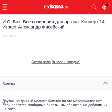
с
9:00
до
23:00
И.С. Бах. Все сочинения для органа. Концерт 14.
Заказать
Играет Александр Фисейский
обратный
звонок
Концерт
Главная
Все события
Выбрать мероприятие
Инди
Все события
Cхема зала
(
в новой вкладке
)
Как купить
Электронная музыка
Rap, hip-hop, RnB
Все события
Билеты
Контакты
Панк
Поэтический вечер
Все события
Друзья, на данный момент билетов на это мероприятие нет.
Выбрать другой город
Концерты на теплоходе
Если появятся свободные билеты, мы обязательно добавим их
Опера
на сайт.