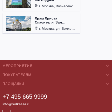
г. Москва, Вознесенский пер., д. 8/5, стр. 3.
Храм Христа
Спасителя, Зал
Церковных Соборов
г. Москва, ул. Волхонка, д. 15.
МЕРОПРИЯТИЯ
ПОКУПАТЕЛЯМ
Концерты
ПЛОЩАДКИ
О нас
Классика
+7 495 665 9999
Бар/Ресторан/Кафе
Как купить
Театры
info@redkassa.ru
Клуб
Возврат билетов
Фестивали