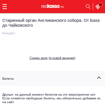
с
9:00
до
23:00
Старинный орган Англиканского собора. От Баха
Заказать
до Чайковского
обратный
звонок
Концерт
Главная
Все события
Выбрать мероприятие
Инди
Все события
Cхема зала
(
в новой вкладке
)
Как купить
Электронная музыка
Rap, hip-hop, RnB
Все события
Билеты
Контакты
Панк
Поэтический вечер
Все события
Друзья, на данный момент билетов на это мероприятие нет.
Выбрать другой город
Концерты на теплоходе
Если появятся свободные билеты, мы обязательно добавим их
Опера
на сайт.