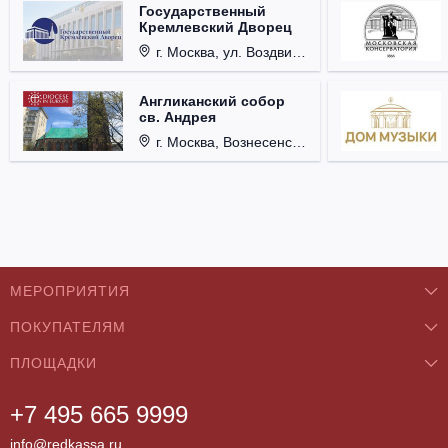
Государственный
Кремлевский Дворец
г. Москва, ул. Воздвиженка, д. 1, Кремль.
Англиканский собор
св. Андрея
г. Москва, Вознесенский пер., д. 8/5, стр. 3.
МЕРОПРИЯТИЯ
ПОКУПАТЕЛЯМ
Концерты
ПЛОЩАДКИ
О нас
Классика
+7 495 665 9999
Бар/Ресторан/Кафе
Как купить
Театры
info@redkassa.ru
Клуб