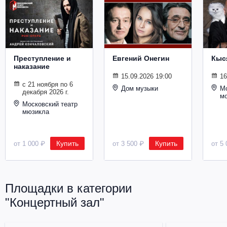
Металл
Преступление и
Евгений Онегин
Кыс
наказание
15.09.2026 19:00
16
с 21 ноября по 6
Дом музыки
Мо
декабря 2026 г.
м
Московский театр
мюзикла
Купить
Купить
от 1 000 ₽
от 3 500 ₽
от 5 
Площадки в категории
"Концертный зал"