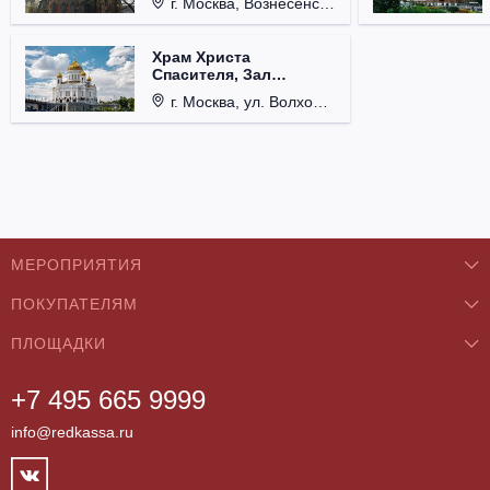
г. Москва, Вознесенский пер., д. 8/5, стр. 3.
Храм Христа
Спасителя, Зал
Церковных Соборов
г. Москва, ул. Волхонка, д. 15.
МЕРОПРИЯТИЯ
ПОКУПАТЕЛЯМ
Концерты
ПЛОЩАДКИ
О нас
Классика
+7 495 665 9999
Бар/Ресторан/Кафе
Как купить
Театры
info@redkassa.ru
Клуб
Возврат билетов
Фестивали
Концертный зал
Контакты
Спорт