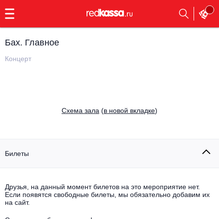
с
9:00
до
23:00
Бах. Главное
Заказать
обратный
Концерт
звонок
Главная
Все события
Выбрать мероприятие
Инди
Cхема зала
(
в новой вкладке
)
Все события
Как купить
Электронная музыка
Rap, hip-hop, RnB
Билеты
Все события
Контакты
Панк
Поэтический вечер
Друзья, на данный момент билетов на это мероприятие нет.
Если появятся свободные билеты, мы обязательно добавим их
Все события
Выбрать другой город
Концерты на теплоходе
на сайт.
Опера