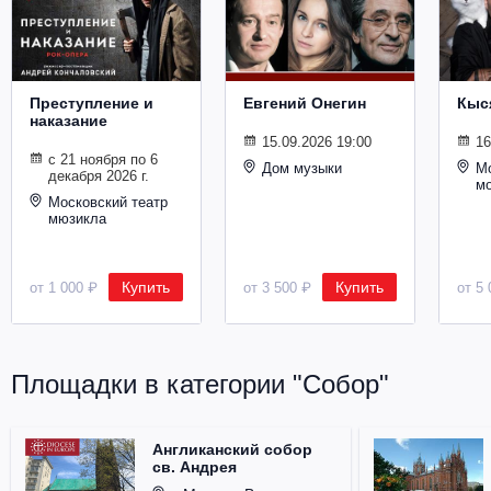
Металл
Преступление и
Евгений Онегин
Кыс
наказание
15.09.2026 19:00
16
с 21 ноября по 6
Дом музыки
Мо
декабря 2026 г.
м
Московский театр
мюзикла
Купить
Купить
от 1 000 ₽
от 3 500 ₽
от 5 
Площадки в категории "Собор"
Англиканский собор
св. Андрея