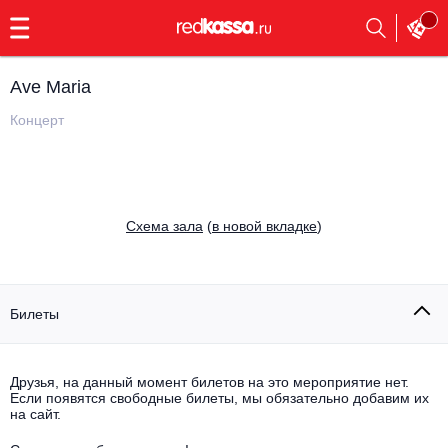
с
9:00
до
23:00
Ave Maria
Заказать
обратный
Концерт
звонок
Главная
Все события
Выбрать мероприятие
Инди
Cхема зала
(
в новой вкладке
)
Все события
Как купить
Электронная музыка
Rap, hip-hop, RnB
Билеты
Все события
Контакты
Панк
Поэтический вечер
Друзья, на данный момент билетов на это мероприятие нет.
Если появятся свободные билеты, мы обязательно добавим их
Все события
Выбрать другой город
Концерты на теплоходе
на сайт.
Опера