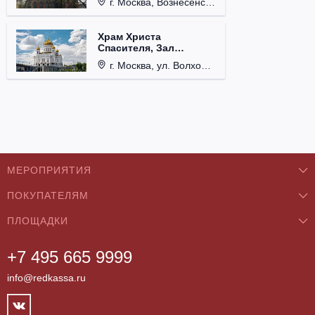
г. Москва, Вознесенский пер., д. 8/5, стр. 3.
Храм Христа
Спасителя, Зал
Церковных Соборов
г. Москва, ул. Волхонка, д. 15.
МЕРОПРИЯТИЯ
ПОКУПАТЕЛЯМ
Концерты
ПЛОЩАДКИ
О нас
Классика
+7 495 665 9999
Бар/Ресторан/Кафе
Как купить
Театры
info@redkassa.ru
Клуб
Возврат билетов
Фестивали
Концертный зал
Контакты
Спорт