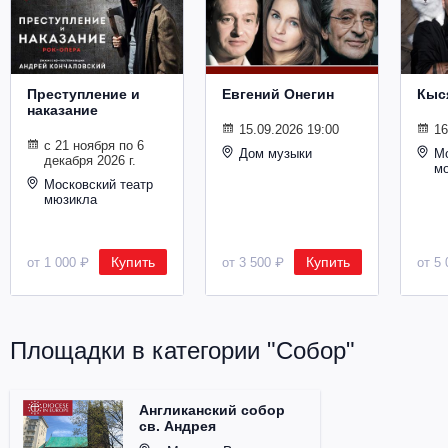
Металл
Преступление и
Евгений Онегин
Кыс
наказание
15.09.2026 19:00
16
с 21 ноября по 6
Дом музыки
Мо
декабря 2026 г.
м
Московский театр
мюзикла
Купить
Купить
от 1 000 ₽
от 3 500 ₽
от 5 
Площадки в категории "Собор"
Англиканский собор
св. Андрея