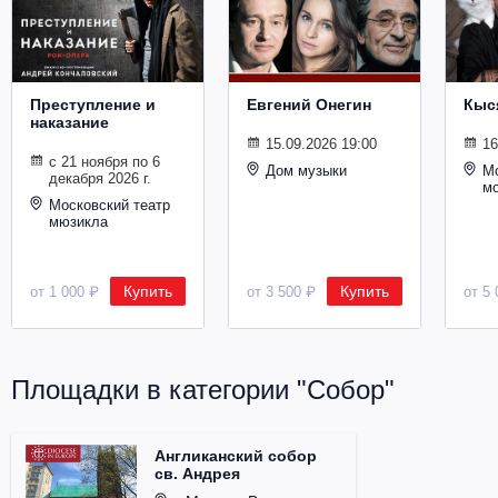
Металл
Преступление и
Евгений Онегин
Кыс
наказание
15.09.2026 19:00
16
с 21 ноября по 6
Дом музыки
Мо
декабря 2026 г.
м
Московский театр
мюзикла
Купить
Купить
от 1 000 ₽
от 3 500 ₽
от 5 
Площадки в категории "Собор"
Англиканский собор
св. Андрея