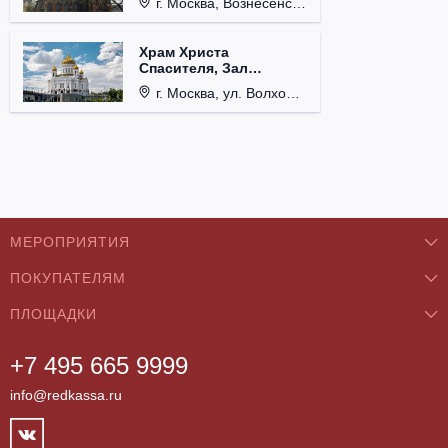
г. Москва, Вознесенский пер., д. 8/5, стр. 3.
Храм Христа
Спасителя, Зал
Церковных Соборов
г. Москва, ул. Волхонка, д. 15.
МЕРОПРИЯТИЯ
ПОКУПАТЕЛЯМ
Концерты
ПЛОЩАДКИ
О нас
Классика
+7 495 665 9999
Бар/Ресторан/Кафе
Как купить
Театры
info@redkassa.ru
Клуб
Возврат билетов
Фестивали
Концертный зал
Контакты
Спорт