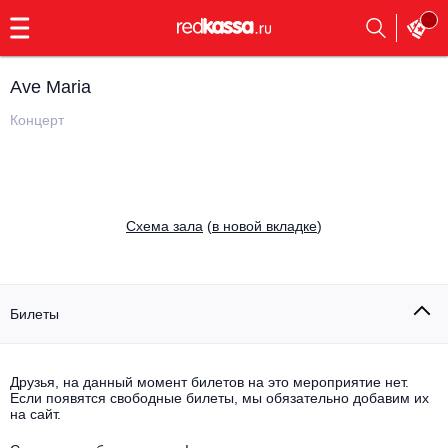
с
9:00
до
23:00
Ave Maria
Заказать
обратный
Концерт
звонок
Главная
Все события
Выбрать мероприятие
Инди
Cхема зала
(
в новой вкладке
)
Все события
Как купить
Электронная музыка
Rap, hip-hop, RnB
Билеты
Все события
Контакты
Панк
Поэтический вечер
Друзья, на данный момент билетов на это мероприятие нет.
Если появятся свободные билеты, мы обязательно добавим их
Все события
Выбрать другой город
Концерты на теплоходе
на сайт.
Опера