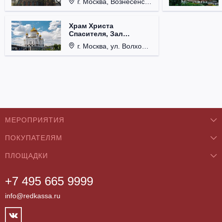
г. Москва, Вознесенский пер., д. 8/5, стр. 3.
Храм Христа
Спасителя, Зал
Церковных Соборов
г. Москва, ул. Волхонка, д. 15.
МЕРОПРИЯТИЯ
ПОКУПАТЕЛЯМ
Концерты
ПЛОЩАДКИ
О нас
Классика
+7 495 665 9999
Бар/Ресторан/Кафе
Как купить
Театры
info@redkassa.ru
Клуб
Возврат билетов
Фестивали
Концертный зал
Контакты
Спорт