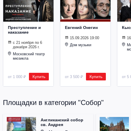
Металл
Преступление и
Евгений Онегин
Кыс
наказание
15.09.2026 19:00
16
с 21 ноября по 6
Дом музыки
Мо
декабря 2026 г.
м
Московский театр
мюзикла
Купить
Купить
от 1 000 ₽
от 3 500 ₽
от 5 
Площадки в категории "Собор"
Англиканский собор
св. Андрея