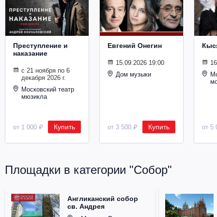
Металл
Преступление и
Евгений Онегин
Кыс
наказание
15.09.2026 19:00
16
с 21 ноября по 6
Дом музыки
Мо
декабря 2026 г.
м
Московский театр
мюзикла
Купить
Купить
от 1 000 ₽
от 3 500 ₽
от 5 
Площадки в категории "Собор"
Англиканский собор
св. Андрея