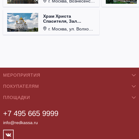
г. Москва, Вознесенский пер., д. 8/5, стр. 3.
Храм Христа
Спасителя, Зал
Церковных Соборов
г. Москва, ул. Волхонка, д. 15.
МЕРОПРИЯТИЯ
ПОКУПАТЕЛЯМ
Концерты
ПЛОЩАДКИ
О нас
Классика
+7 495 665 9999
Бар/Ресторан/Кафе
Как купить
Театры
info@redkassa.ru
Клуб
Возврат билетов
Фестивали
Концертный зал
Контакты
Спорт