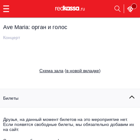
с
9:00
до
23:00
Ave Maria: орган и голос
Заказать
обратный
Концерт
звонок
Главная
Все события
Выбрать мероприятие
Инди
Cхема зала
(
в новой вкладке
)
Все события
Как купить
Электронная музыка
Rap, hip-hop, RnB
Билеты
Все события
Контакты
Панк
Поэтический вечер
Друзья, на данный момент билетов на это мероприятие нет.
Если появятся свободные билеты, мы обязательно добавим их
Все события
Выбрать другой город
Концерты на теплоходе
на сайт.
Опера