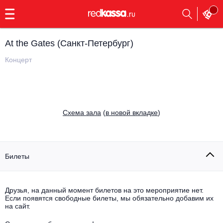
с
9:00
до
23:00
At the Gates (Санкт-Петербург)
Заказать
обратный
Концерт
звонок
Главная
Все события
Выбрать мероприятие
Инди
Cхема зала
(
в новой вкладке
)
Все события
Как купить
Электронная музыка
Rap, hip-hop, RnB
Билеты
Все события
Контакты
Панк
Поэтический вечер
Друзья, на данный момент билетов на это мероприятие нет.
Если появятся свободные билеты, мы обязательно добавим их
Все события
Выбрать другой город
Концерты на теплоходе
на сайт.
Опера