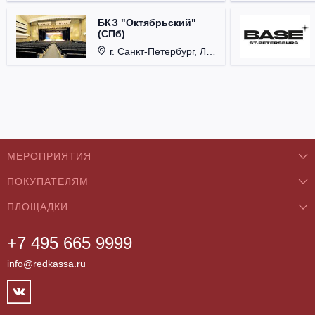
БКЗ "Октябрьский"
(СПб)
г. Санкт-Петербург, Лиговский проспект, д. 6.
МЕРОПРИЯТИЯ
ПОКУПАТЕЛЯМ
Концерты
ПЛОЩАДКИ
О нас
Классика
+7 495 665 9999
Бар/Ресторан/Кафе
Как купить
Театры
info@redkassa.ru
Клуб
Возврат билетов
Фестивали
Концертный зал
Контакты
Спорт