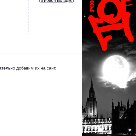
(
в новой вкладке
)
тельно добавим их на сайт.