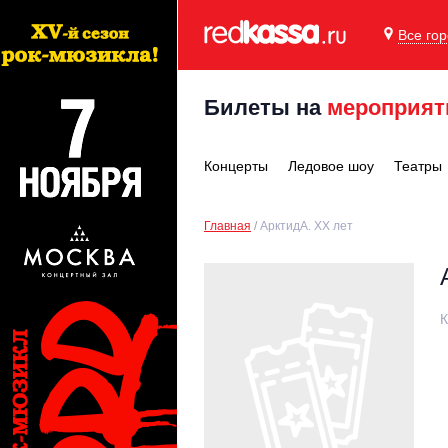
Все го
Билеты на
мероприят
Концерты
Ледовое шоу
Театры
Главная
АрктидА. ХХ лет
К