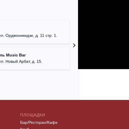
Клуб "P
г. Моск
ул. Орджоникидзе, д. 11 стр. 1.
Клуб "G
ль Music Bar
г. Моск
ул. Новый Арбат, д. 15.
ПЛОЩАДКИ
Бар/Ресторан/Кафе