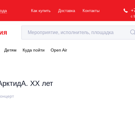
+
рода
Как купить
Доставка
Контакты
с 
ия
Детям
Куда пойти
Open Air
АрктидА. ХХ лет
онцерт