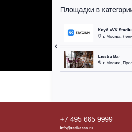
Площадки в категории
Клуб «VK Stadi
г. Москва, Ленинг
Lюstra Bar
г. Москва, Прос
+7 495 665 9999
info@redkassa.ru