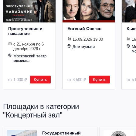
Металл
Преступление и
Евгений Онегин
Кыс
наказание
15.09.2026 19:00
16
с 21 ноября по 6
Дом музыки
Мо
декабря 2026 г.
м
Московский театр
мюзикла
Купить
Купить
от 1 000 ₽
от 3 500 ₽
от 5 
Площадки в категории
"Концертный зал"
Государственный