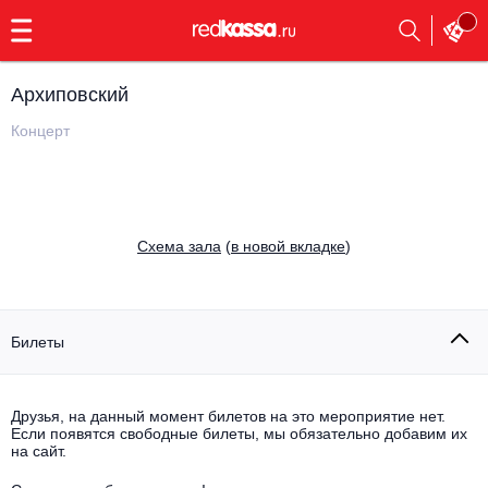
с
9:00
до
23:00
Архиповский
Заказать
обратный
Концерт
звонок
Главная
Все события
Выбрать мероприятие
Инди
Cхема зала
(
в новой вкладке
)
Все события
Как купить
Электронная музыка
Rap, hip-hop, RnB
Билеты
Все события
Контакты
Панк
Поэтический вечер
Друзья, на данный момент билетов на это мероприятие нет.
Если появятся свободные билеты, мы обязательно добавим их
Все события
Выбрать другой город
Концерты на теплоходе
на сайт.
Опера