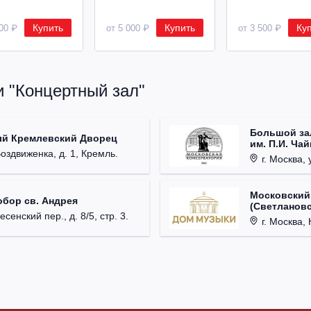
Купить
Купить
Ку
500 ₽
от 5 000 ₽
от 3 500 ₽
и "Концертный зал"
Большой за
ый Кремлевский Дворец
им. П.И. Ча
Воздвиженка, д. 1, Кремль.
г. Москва, 
Московский
обор св. Андрея
(Светлановс
есенский пер., д. 8/5, стр. 3.
г. Москва, К