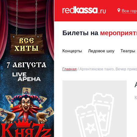
Все го
Билеты на
мероприят
Концерты
Ледовое шоу
Театры
Главная
Аргентинское танго. Вечер прик
К