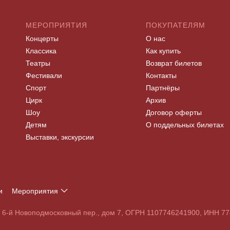
МЕРОПРИЯТИЯ
ПОКУПАТЕЛЯМ
Концерты
О нас
Классика
Как купить
Театры
Возврат билетов
Фестивали
Контакты
Спорт
Партнёры
Цирк
Архив
Шоу
Договор оферты
Детям
О поддельных билетах
Выставки, экскурсии
и
Мероприятия
Т
У
Ф
Х
Ц
Ч
Ш
Щ
Э
Ю
Я
, 6-й Новоподмосковный пер., дом 7, ОГРН 1107746241900, ИНН 
S
T
U
V
W
X
Y
Z