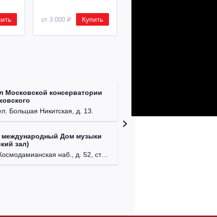
пить
Купить
Купить
от 3 000 ₽
от 8 500 ₽
л Московской консерватории
Централ
йковского
г. Моск
ул. Большая Никитская, д. 13.
 международный Дом музыки
Клуб Ba
кий зал)
г. Моск
осмодамианская наб., д. 52, стр. 8.