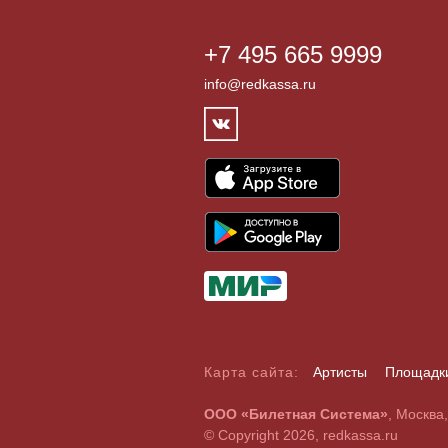
+7 495 665 9999
info@redkassa.ru
Карта сайта:
Артисты
Площадк
А
Б
В
Г
Д
Е
Ж
З
И
Й
К
Л
М
Н
О
П
Р
С
ООО «Билетная Система»
, Москва
A
B
C
D
E
F
G
H
I
J
K
L
M
N
O
P
Q
R
© Copyright 2026, redkassa.ru
0
1
2
3
4
5
6
7
8
9