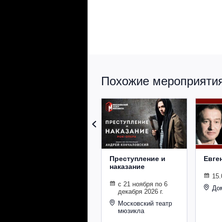
Похожие мероприятия 
Преступление и
Евге
наказание
15.
с 21 ноября по 6
До
декабря 2026 г.
Московский театр
мюзикла