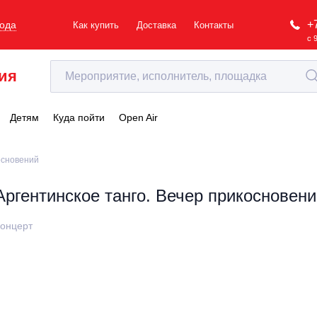
+
рода
Как купить
Доставка
Контакты
с 
ия
Детям
Куда пойти
Open Air
основений
Аргентинское танго. Вечер прикосновени
онцерт