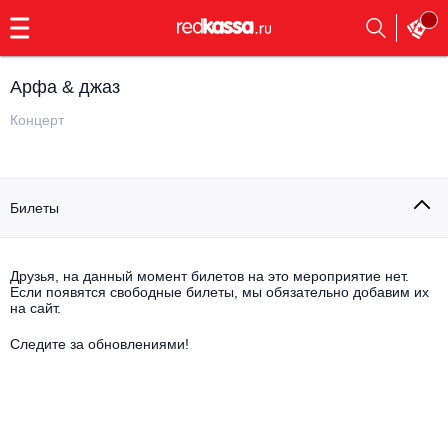
с
9:00
до
23:00
Арфа & джаз
Заказать
обратный
Концерт
звонок
Главная
Все события
Билеты
Выбрать мероприятие
Инди
Все события
Как купить
Электронная музыка
Друзья, на данный момент билетов на это мероприятие нет.
Если появятся свободные билеты, мы обязательно добавим их
на сайт.
Rap, hip-hop, RnB
Все события
Следите за обновлениями!
Контакты
Панк
Поэтический вечер
Все события
Выбрать другой город
Концерты на теплоходе
Опера