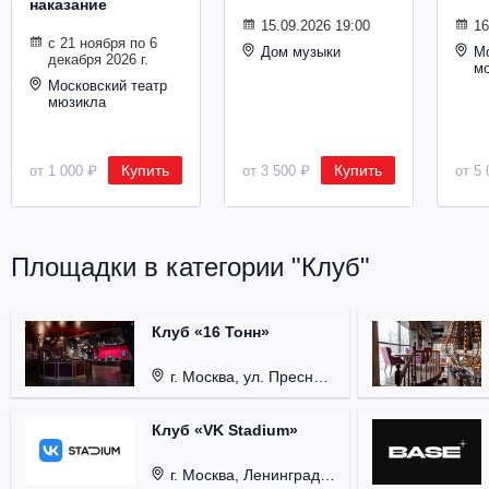
наказание
Металл
15.09.2026 19:00
16
с 21 ноября по 6
Дом музыки
Мо
декабря 2026 г.
м
Московский театр
мюзикла
Купить
Купить
от 1 000 ₽
от 3 500 ₽
от 5 
Площадки в категории "Клуб"
Клуб «16 Тонн»
г. Москва, ул. Пресненский Вал, д. 6, стр. 1.
Клуб «VK Stadium»
г. Москва, Ленинградский проспект, д. 80, стр. 17.