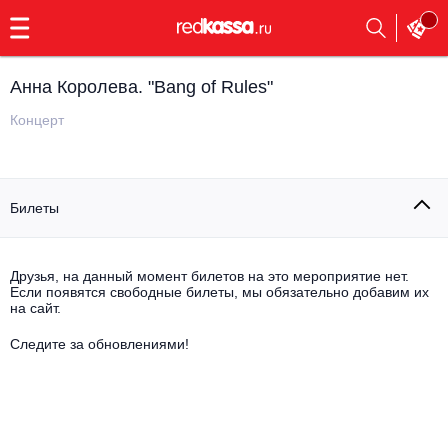
с
9:00
до
23:00
Анна Королева. "Bang of Rules"
Заказать
обратный
Концерт
звонок
Главная
Все события
Билеты
Выбрать мероприятие
Инди
Все события
Как купить
Электронная музыка
Друзья, на данный момент билетов на это мероприятие нет.
Если появятся свободные билеты, мы обязательно добавим их
на сайт.
Rap, hip-hop, RnB
Все события
Следите за обновлениями!
Контакты
Панк
Поэтический вечер
Все события
Выбрать другой город
Концерты на теплоходе
Опера