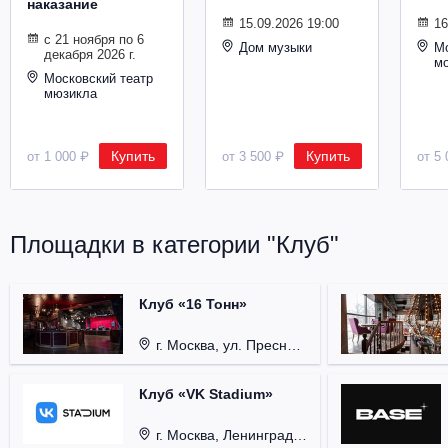
наказание
Металл
15.09.2026 19:00
16
с 21 ноября по 6
Дом музыки
Мо
декабря 2026 г.
м
Московский театр
мюзикла
Купить
Купить
от 1 000 ₽
от 3 500 ₽
от 5 
Площадки в категории "Клуб"
Клуб «16 Тонн»
г. Москва, ул. Пресненский Вал, д. 6, стр. 1.
Клуб «VK Stadium»
г. Москва, Ленинградский проспект, д. 80, стр. 17.