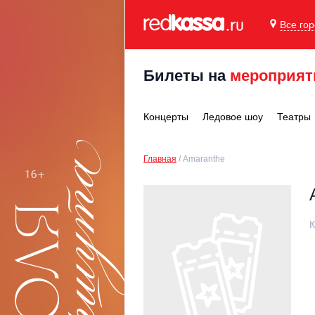
Все го
Билеты на
мероприят
Концерты
Ледовое шоу
Театры
Главная
Amaranthe
К