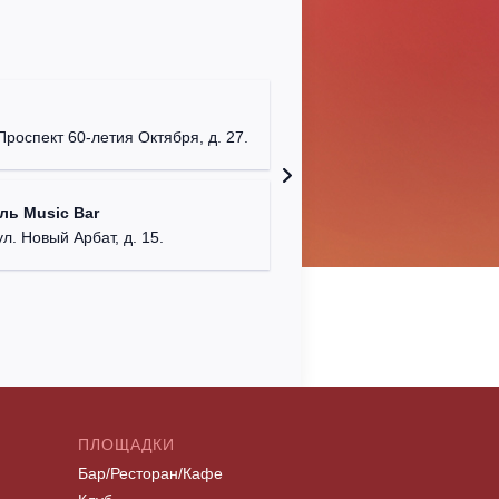
Клуб "P
г. Моск
Проспект 60-летия Октября, д. 27.
Клуб "G
ль Music Bar
г. Моск
ул. Новый Арбат, д. 15.
ПЛОЩАДКИ
Бар/Ресторан/Кафе