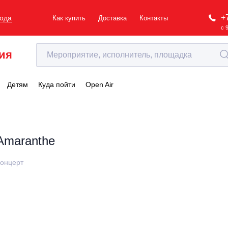
+
рода
Как купить
Доставка
Контакты
с 
ия
Детям
Куда пойти
Open Air
Amaranthe
онцерт