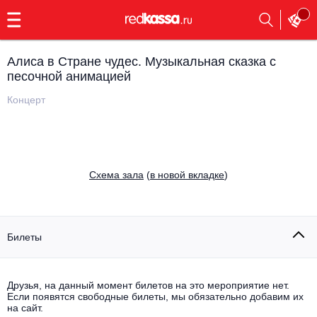
с
9:00
до
23:00
Алиса в Стране чудес. Музыкальная сказка с
Заказать
песочной анимацией
обратный
звонок
Концерт
Главная
Все события
Выбрать мероприятие
Инди
Все события
Cхема зала
(
в новой вкладке
)
Как купить
Электронная музыка
Rap, hip-hop, RnB
Все события
Билеты
Контакты
Панк
Поэтический вечер
Все события
Друзья, на данный момент билетов на это мероприятие нет.
Выбрать другой город
Концерты на теплоходе
Если появятся свободные билеты, мы обязательно добавим их
Опера
на сайт.