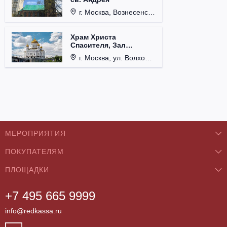
г. Москва, Вознесенский пер., д. 8/5, стр. 3.
Храм Христа
Спасителя, Зал
Церковных Соборов
г. Москва, ул. Волхонка, д. 15.
МЕРОПРИЯТИЯ
ПОКУПАТЕЛЯМ
Концерты
ПЛОЩАДКИ
О нас
Классика
+7 495 665 9999
Бар/Ресторан/Кафе
Как купить
Театры
info@redkassa.ru
Клуб
Возврат билетов
Фестивали