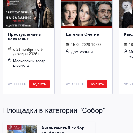
Металл
Преступление и
Евгений Онегин
Кыс
наказание
15.09.2026 19:00
16
с 21 ноября по 6
Дом музыки
Мо
декабря 2026 г.
м
Московский театр
мюзикла
Купить
Купить
от 1 000 ₽
от 3 500 ₽
от 5 
Площадки в категории "Собор"
Англиканский собор
св. Андрея